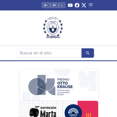
A−
A+
◐