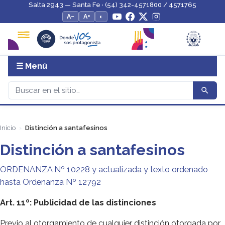
Salta 2943 — Santa Fe · (54) 342-4571800 / 4571765
A−
A+
◐
☰ Menú
Inicio
Distinción a santafesinos
Distinción a santafesinos
ORDENANZA Nº 10228 y actualizada y texto ordenado
hasta Ordenanza Nº 12792
Art. 11º: Publicidad de las distinciones
Previo al otorgamiento de cualquier distinción otorgada por