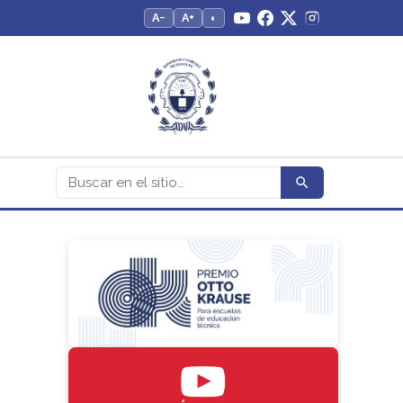
A−
A+
◐