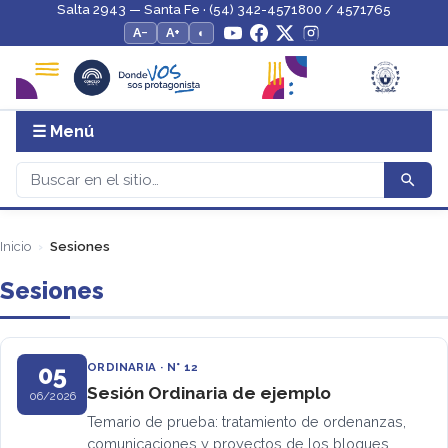
Salta 2943 — Santa Fe · (54) 342-4571800 / 4571765
A−
A+
◐
☰ Menú
Inicio
Sesiones
Sesiones
ORDINARIA · N° 12
05
Sesión Ordinaria de ejemplo
06/2026
Temario de prueba: tratamiento de ordenanzas,
comunicaciones y proyectos de los bloques.…