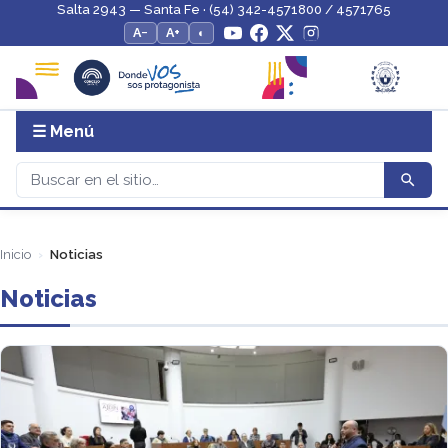
Salta 2943 — Santa Fe · (54) 342-4571800 / 4571765
A−
A+
◐
☰ Menú
Inicio
Noticias
Noticias