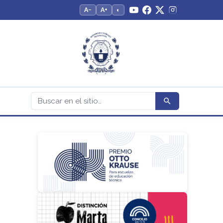
A−
A+
◐