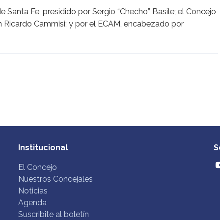
e Santa Fe, presidido por Sergio “Checho” Basile; el Concejo
an Ricardo Cammisi; y por el ECAM, encabezado por
Institucional
S
El Concejo
Nuestros Concejales
Noticias
Agenda
Suscribite al boletín