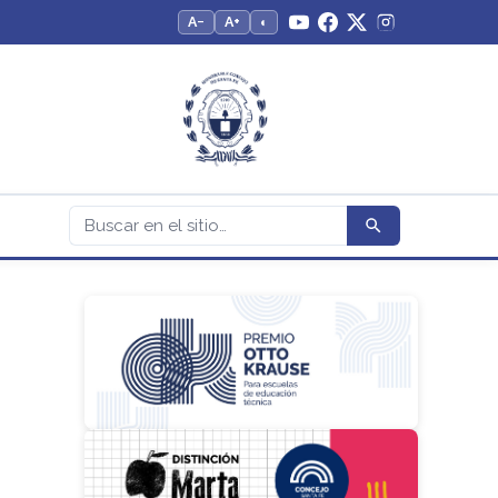
A−
A+
◐