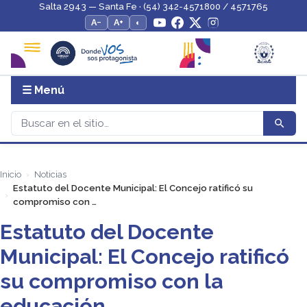
Salta 2943 — Santa Fe · (54) 342-4571800 / 4571765
A−
A+
◐
☰ Menú
Inicio
Noticias
Estatuto del Docente Municipal: El Concejo ratificó su
compromiso con …
Estatuto del Docente
Municipal: El Concejo ratificó
su compromiso con la
educación