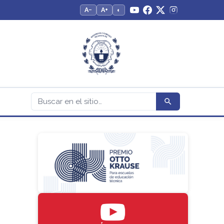
A−
A+
◐