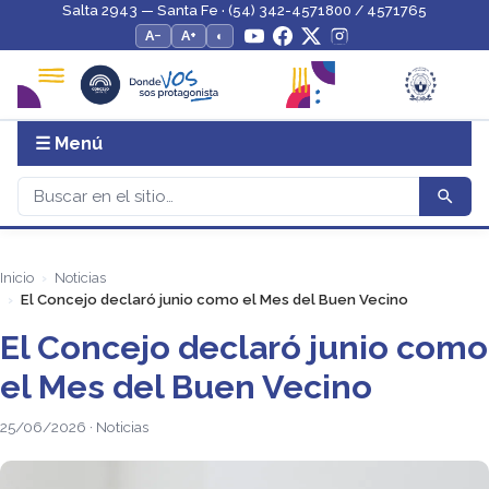
Salta 2943 — Santa Fe · (54) 342-4571800 / 4571765
A−
A+
◐
☰ Menú
Inicio
Noticias
El Concejo declaró junio como el Mes del Buen Vecino
El Concejo declaró junio como
el Mes del Buen Vecino
25/06/2026 · Noticias