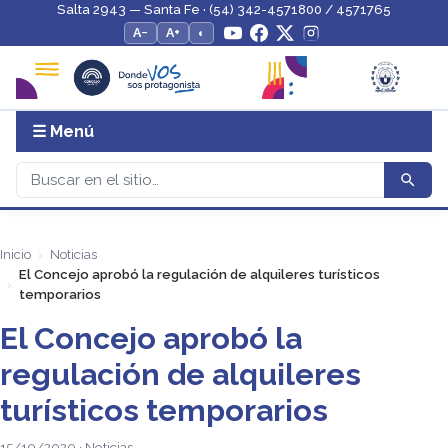
Salta 2943 — Santa Fe · (54) 342-4571800 / 4571765
A−
A+
◐
☰ Menú
Inicio
Noticias
El Concejo aprobó la regulación de alquileres turísticos
temporarios
El Concejo aprobó la
regulación de alquileres
turísticos temporarios
15/10/2020 · Noticias