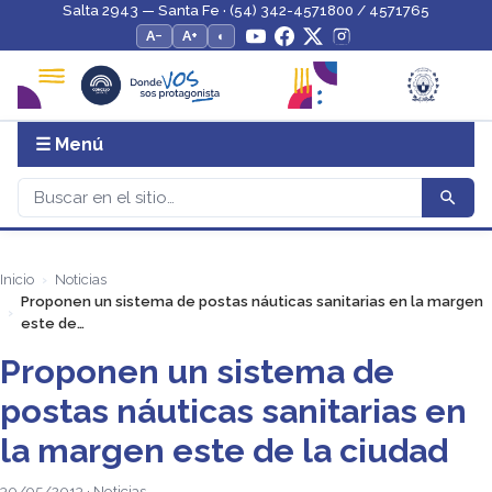
Salta 2943 — Santa Fe · (54) 342-4571800 / 4571765
A−
A+
◐
☰ Menú
Inicio
Noticias
Proponen un sistema de postas náuticas sanitarias en la margen
este de…
Proponen un sistema de
postas náuticas sanitarias en
la margen este de la ciudad
30/05/2013 · Noticias