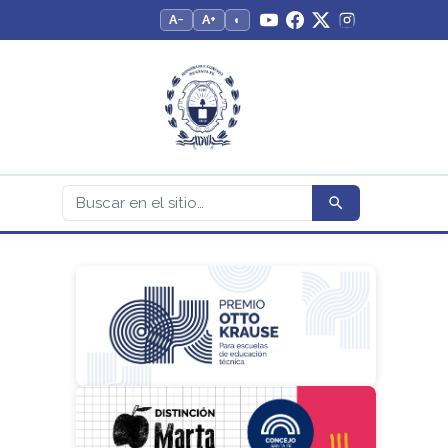
A−
A+
◐