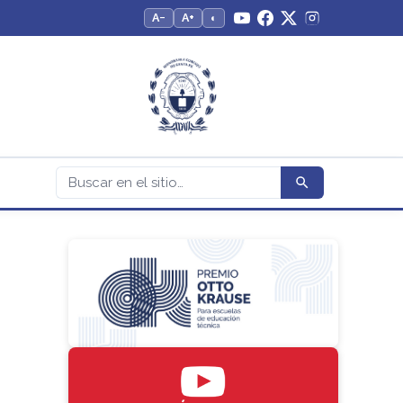
A−
A+
◐