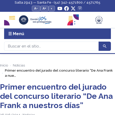
Salta 2943 — Santa Fe · (54) 342-4571800 / 4571765
A−
A+
◐
☰ Menú
Inicio
Noticias
Primer encuentro del jurado del concurso literario “De Ana Frank
a nue…
Primer encuentro del jurado
del concurso literario “De Ana
Frank a nuestros días”
26/06/2014 · Noticias