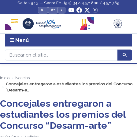
Salta 2943 — Santa Fe · (54) 342-4571800 / 4571765
A−
A+
◐
☰ Menú
Inicio
Noticias
Concejales entregaron a estudiantes los premios del Concurso
“Desarm-a…
Concejales entregaron a
estudiantes los premios del
Concurso “Desarm-arte”
22/11/2012 · Noticias