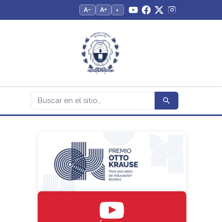
A−
A+
◐