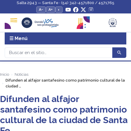
Salta 2943 — Santa Fe · (54) 342-4571800 / 4571765
A−
A+
◐
☰ Menú
Inicio
Noticias
Difunden al alfajor santafesino como patrimonio cultural de la
ciudad …
Difunden al alfajor
santafesino como patrimonio
cultural de la ciudad de Santa
Fe