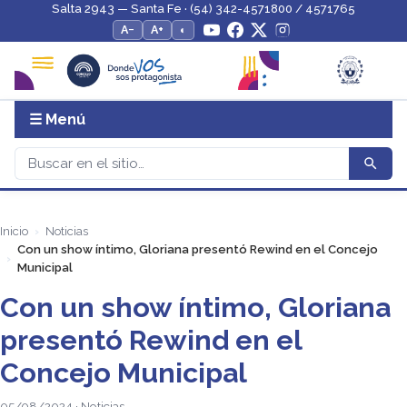
Salta 2943 — Santa Fe · (54) 342-4571800 / 4571765
A−
A+
◐
☰ Menú
Inicio
Noticias
Con un show íntimo, Gloriana presentó Rewind en el Concejo
Municipal
Con un show íntimo, Gloriana
presentó Rewind en el
Concejo Municipal
05/08/2024 · Noticias