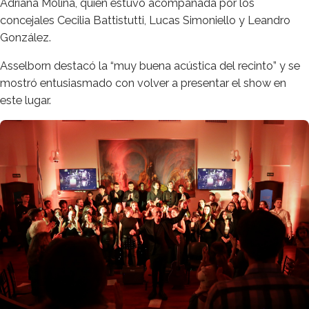
Adriana Molina, quien estuvo acompañada por los
concejales Cecilia Battistutti, Lucas Simoniello y Leandro
González.
Asselborn destacó la “muy buena acústica del recinto” y se
mostró entusiasmado con volver a presentar el show en
este lugar.