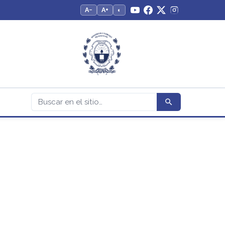
A−
A+
◐