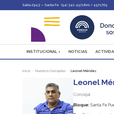
Salta 2943 — Santa Fe · (54) 342-4571800 / 4571765
INSTITUCIONAL
NOTICIAS
ACTIVIDA
Inicio
Nuestros Concejales
Leonel Méndez
Leonel Mé
Concejal
Bloque:
Santa Fe Pue