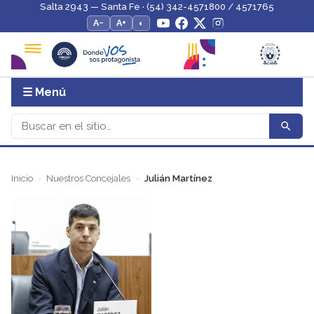
Salta 2943 — Santa Fe · (54) 342-4571800 / 4571765
A−
A+
◐
☰ Menú
Inicio
Nuestros Concejales
Julián Martínez