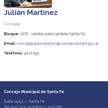
Julián Martínez
Concejal
Bloque:
UCR - Unidos para cambiar Santa Fe
Email:
concejaljulianmartinez@concejosantafe.gov.ar
Teléfono:
4571792
Concejo Municipal de Santa Fe
Salta 2943 — Santa Fe
Tel: (54) 342-4571800 / 4571765