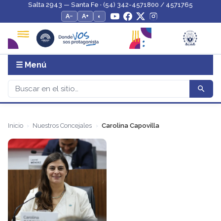
Salta 2943 — Santa Fe · (54) 342-4571800 / 4571765
A−
A+
◐
☰ Menú
Inicio
Nuestros Concejales
Carolina Capovilla