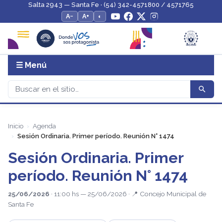
Salta 2943 — Santa Fe · (54) 342-4571800 / 4571765
A−
A+
◐
☰ Menú
Inicio
Agenda
Sesión Ordinaria. Primer período. Reunión N° 1474
Sesión Ordinaria. Primer
período. Reunión N° 1474
25/06/2026
· 11:00 hs — 25/06/2026 · 📍 Concejo Municipal de
Santa Fe