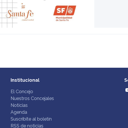
Institucional
S
El Concejo
Nuestros Concejales
Noticias
Agenda
Suscribite al boletín
RSS de noticias