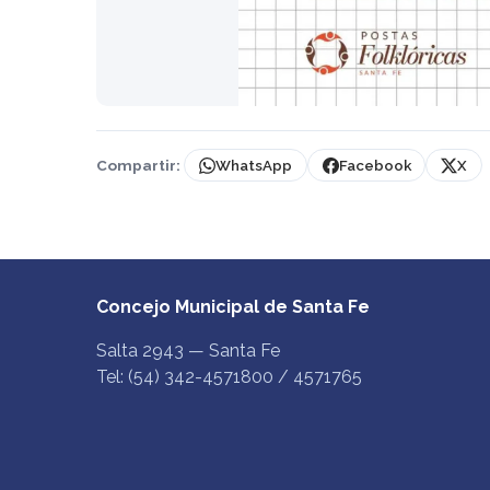
Compartir:
WhatsApp
Facebook
X
Concejo Municipal de Santa Fe
Salta 2943 — Santa Fe
Tel: (54) 342-4571800 / 4571765