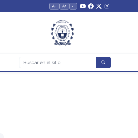
A−
A+
◐