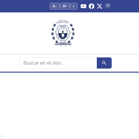
A−
A+
◐