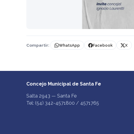
Compartir:
WhatsApp
Facebook
X
Concejo Municipal de Santa Fe
Salta 2943 — Santa Fe
Tel: (54) 342-4571800 / 4571765