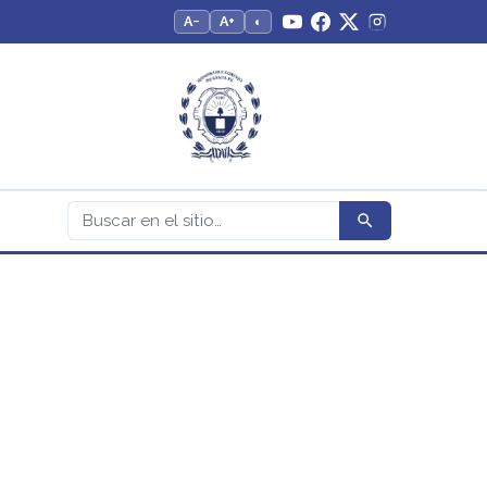
A−
A+
◐