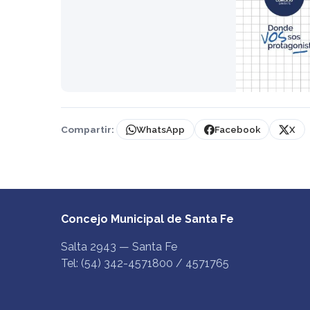
Compartir:
WhatsApp
Facebook
X
Concejo Municipal de Santa Fe
Salta 2943 — Santa Fe
Tel: (54) 342-4571800 / 4571765