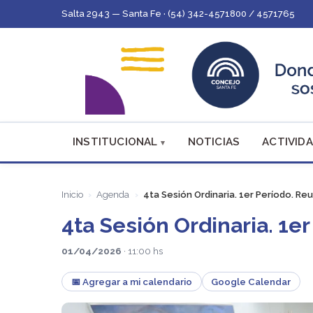
Salta 2943 — Santa Fe · (54) 342-4571800 / 4571765
INSTITUCIONAL
NOTICIAS
ACTIVIDA
Inicio
Agenda
4ta Sesión Ordinaria. 1er Período. Re
4ta Sesión Ordinaria. 1e
01/04/2026
· 11:00 hs
📅 Agregar a mi calendario
Google Calendar