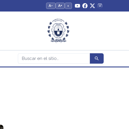
A−
A+
◐